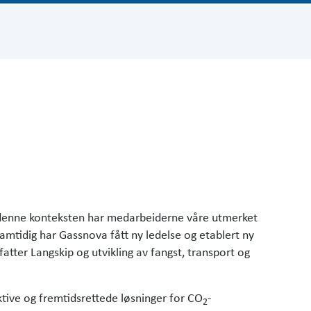
I denne konteksten har medarbeiderne våre utmerket
Samtidig har Gassnova fått ny ledelse og etablert ny
tter Langskip og utvikling av fangst, transport og
tive og fremtidsrettede løsninger for CO
-
2