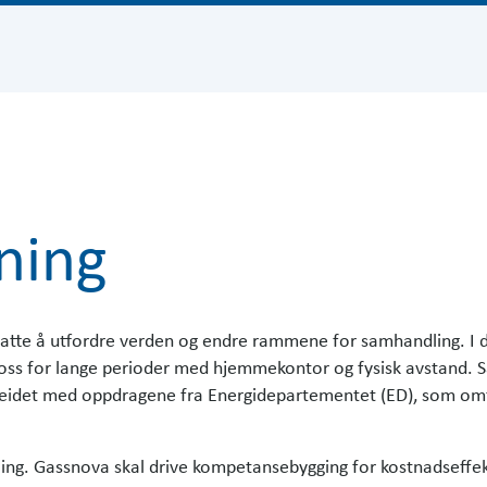
ning
tsatte å utfordre verden og endre rammene for samhandling. 
l tross for lange perioder med hjemmekontor og fysisk avstand. 
arbeidet med oppdragene fra Energidepartementet (ED), som omfa
ling. Gassnova skal drive kompetansebygging for kostnadseffek