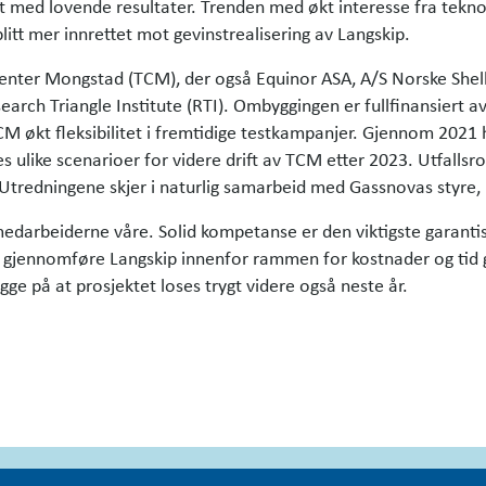
t med lovende resultater. Trenden med økt interesse fra teknol
tt mer innrettet mot gevinstrealisering av Langskip.
nter Mongstad (TCM), der også Equinor ASA, A/S Norske Shell 
earch Triangle Institute (RTI). Ombyggingen er fullfinansiert
TCM økt fleksibilitet i fremtidige testkampanjer. Gjennom 2021
res ulike scenarioer for videre drift av TCM etter 2023. Utfall
. Utredningene skjer i naturlig samarbeid med Gassnovas styre,
g medarbeiderne våre. Solid kompetanse er den viktigste garant
 gjennomføre Langskip innenfor rammen for kostnader og tid g
ge på at prosjektet loses trygt videre også neste år.