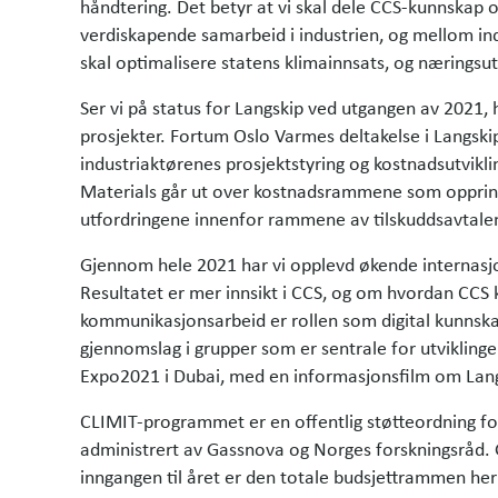
håndtering. Det betyr at vi skal dele CCS-kunnskap o
verdiskapende samarbeid i industrien, og mellom ind
skal optimalisere statens klimainnsats, og næringsutv
Ser vi på status for Langskip ved utgangen av 2021,
prosjekter. Fortum Oslo Varmes deltakelse i Langskip
industriaktørenes prosjektstyring og kostnadsutvikli
Materials går ut over kostnadsrammene som opprinnel
utfordringene innenfor rammene av tilskuddsavta
Gjennom hele 2021 har vi opplevd økende internasjon
Resultatet er mer innsikt i CCS, og om hvordan CCS 
kommunikasjonsarbeid er rollen som digital kunnska
gjennomslag i grupper som er sentrale for utvikling
Expo2021 i Dubai, med en informasjonsfilm om Lang
CLIMIT-programmet er en offentlig støtteordning for
administrert av Gassnova og Norges forskningsråd.
inngangen til året er den totale budsjettrammen he