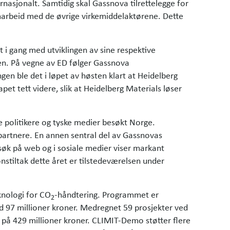
rnasjonalt. Samtidig skal Gassnova tilrettelegge for
amarbeid med de øvrige virkemiddelaktørene. Dette
 i gang med utviklingen av sine respektive
ten. På vegne av ED følger Gassnova
gen ble det i løpet av høsten klart at Heidelberg
t tett videre, slik at Heidelberg Materials løser
e politikere og tyske medier besøkt Norge.
spartnere. En annen sentral del av Gassnovas
søk på web og i sosiale medier viser markant
stiltak dette året er tilstedeværelsen under
knologi for CO
-håndtering. Programmet er
2
 97 millioner kroner. Medregnet 59 prosjekter ved
 på 429 millioner kroner. CLIMIT-Demo støtter flere