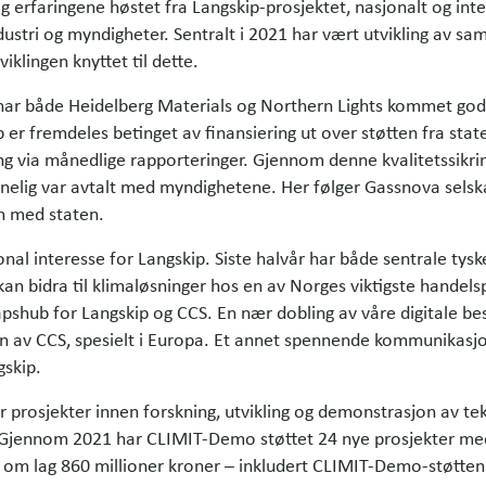
g erfaringene høstet fra Langskip-prosjektet, nasjonalt og inte
ustri og myndigheter. Sentralt i 2021 har vært utvikling av s
iklingen knyttet til dette.
 har både Heidelberg Materials og Northern Lights kommet godt
 er fremdeles betinget av finansiering ut over støtten fra sta
ng via månedlige rapporteringer. Gjennom denne kvalitetssikrin
ig var avtalt med myndighetene. Her følger Gassnova selskape
len med staten.
al interesse for Langskip. Siste halvår har både sentrale tysk
kan bidra til klimaløsninger hos en av Norges viktigste handel
pshub for Langskip og CCS. En nær dobling av våre digitale be
en av CCS, spesielt i Europa. Et annet spennende kommunikasjon
skip.
 prosjekter innen forskning, utvikling og demonstrasjon av te
 Gjennom 2021 har CLIMIT-Demo støttet 24 nye prosjekter med
r om lag 860 millioner kroner – inkludert CLIMIT-Demo-støtten