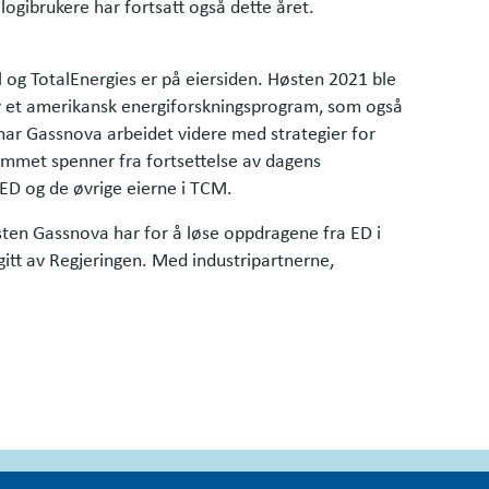
ogibrukere har fortsatt også dette året.
og TotalEnergies er på eiersiden. Høsten 2021 ble
 av et amerikansk energiforskningsprogram, som også
 har Gassnova arbeidet videre med strategier for
srommet spenner fra fortsettelse av dagens
 ED og de øvrige eierne i TCM.
isten Gassnova har for å løse oppdragene fra ED i
itt av Regjeringen. Med industripartnerne,