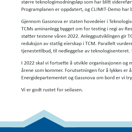
større teknologimodningsløp som har blitt viderefør
Programplanen er oppdatert, og CLIMIT-Demo har bli
Gjennom Gassnova er staten hovedeier i Teknologise
TCMs aminanlegg bygget om for testing i regi av Res
støtter testene våren 2022. Anleggsutviklingen gir 
reduksjon av statlig eierskap i TCM. Parallelt vurde
tjenestetilbud, til nedleggelse av teknologisenteret
I 2022 skal vi fortsette å utvikle organisasjonen o
årene som kommer. Forutsetningen for å lykkes er å
Energidepartementet og Gassnova om bord er vi tryg
Vi er godt rustet for seilasen.