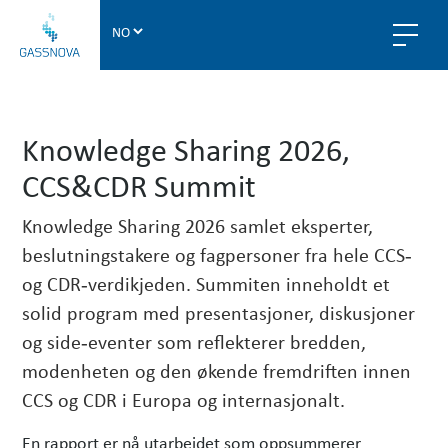
G
a
s
s
n
Knowledge Sharing 2026,
o
v
CCS&CDR Summit
a
Knowledge Sharing 2026 samlet eksperter,
beslutningstakere og fagpersoner fra hele CCS‑
og CDR‑verdikjeden. Summiten inneholdt et
solid program med presentasjoner, diskusjoner
og side‑eventer som reflekterer bredden,
modenheten og den økende fremdriften innen
CCS og CDR i Europa og internasjonalt.
En rapport er nå utarbeidet som oppsummerer