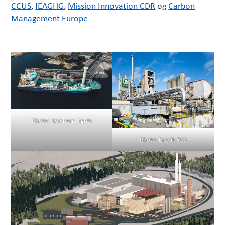
CCUS
,
IEAGHG
,
Mission Innovation CDR
og
Carbon
Management Europe
Photo: Northern Lights
Photo: Brevik CCS