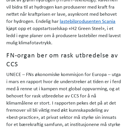
vil bidra til at hydrogen kan produserer med kraft fra
nettet når kraftprisen er lave, asynkront med behovet
for hydrogen. Endelig har
lastebilprodusenten Scania
kjøpt opp et oppstarts­selskap «H2 Green Steel», i et
ledd i egne planer om å produsere lastebiler med lavest
mulig klimafotavtrykk.
FN-organ ber om rask utbredelse av
CCS
UNECE – FNs økonomiske kommisjon for Europa – utga
i mars en rapport hvor de understreker at tiden er i ferd
med å renne ut i kampen mot global oppvarming, og at
behovet for rask utbredelse av CCS for å nå
klimamålene er stort. I rapporten pekes det på at det
fremover vil bli viktig med økt kunnskapsdeling av
«best-practice», at privat sektor må styrke sin innsats
for et bærekraftig samfunn, at institusjonene må styrke