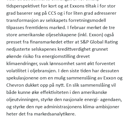
tidsperspektivet for kort og at Exxons tiltak i for stor
grad baserer seg på CCS og i for liten grad adresserer
transformasjon av selskapets forretningsmodell
tilpasses fremtidens marked. I februar merket de tre
store amerikanske oljeselskapene (inkl. Exxon) også
presset fra finansmarkedet etter at S&P Global Rating
nedjusterte selskapenes kredittverdighet grunnet
økende risiko fra energiomstilling drevet
klimaendringer, svak lønnsomhet samt økt forventet
volatilitet i oljebransjen. I den siste tiden har dessuten
spekulasjonene om en mulig sammenslåing av Exxon og
Chevron dukket opp på nytt. En slik sammenslåing vil
både kunne øke effektiviteten i den amerikanske
oljeutvinningen, styrke den nasjonale energi- agendaen,
og styrke den nye administrasjonens klima-ambisjoner
heter det fra markedsanalytikere.