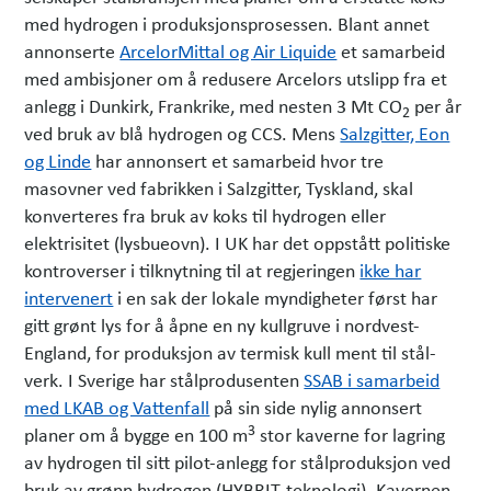
med hydrogen i produksjons­prosessen. Blant annet
annonserte
ArcelorMittal og Air Liquide
et sam­arbeid
med ambisjoner om å redusere Arcelors utslipp fra et
anlegg i Dunkirk, Frankrike, med nesten 3 Mt CO
per år
2
ved bruk av blå hydrogen og CCS. Mens
Salzgitter, Eon
og Linde
har annonsert et samarbeid hvor tre
masovner ved fabrikken i Salzgitter, Tyskland, skal
konverteres fra bruk av koks til hydrogen eller
elektrisitet (lysbueovn). I UK har det oppstått politiske
kontroverser i til­knytning til at regjeringen
ikke har
intervenert
i en sak der lokale myndigheter først har
gitt grønt lys for å åpne en ny kullgruve i nordvest-
England, for produksjon av termisk kull ment til stål­
verk. I Sverige har stål­produsenten
SSAB i samarbeid
med LKAB og Vattenfall
på sin side nylig annonsert
3
planer om å bygge en 100 m
stor kaverne for lagring
av hydrogen til sitt pilot-anlegg for stålproduksjon ved
bruk av grønn hydrogen (HYBRIT-teknologi). Kavernen