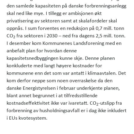
den samlede kapasiteten på danske forbrenningsanlegg
skal ned like mye. I tillegg er ambisjonen økt
privatisering av sektoren samt at skalafordeler skal
oppnås. I sum forventes en reduksjon på 0,7 mill. tonn
CO
fra sektoren i 2030 – ned fra dagens 2,5 mill. tonn.
2
I desember kom Kommunenes Landsforening med en
anbefalt plan for hvordan denne
kapasitetsnedbyggingen kunne skje. Denne planen
konkluderte med langt høyere kostnader for
kommunene enn det som var antatt i klimaavtalen. Det
kom derfor neppe som noen overraskelse da den
danske Energistyrelsen i februar underkjente planen,
blant annet begrunnet i at tilfredsstillende
kostnadseffektivitet ikke var ivaretatt. CO
-utslipp fra
2
forbrenning av husholdningsavfall er i dag ikke inkludert
i EUs kvotesystem.