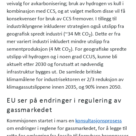
veivalg for avkarbonisering; bruk av hydrogen vs kull i
kombinasjon med CCS, og at valget mellom disse vil få
konsekvenser for bruk av CCS fremover. I tillegg til
industriklyngene inkluderer strategien også utslipp fra
geografisk spredt industri (~34 Mt CO
). Dette er fra
2
mer variert industri inkludert mindre utslipp fra
sementproduksjon (4 Mt CO
). For geografiske spredte
2
utslipp vil hydrogen og i noen grad CCUS, kunne bli
aktuelt etter 2030 og forutsatt at nødvendig
infrastruktur bygges ut. De samlede britiske
klimamålene for industrisektoren er 2/3 reduksjon av
klimagass­utslippene innen 2035, og 90% innen 2050.
EU ser på endringer i regulering av
gassmarkedet
Kommisjonen startet i mars en
konsultasjonsprosess
om endringer i reglene for gassmarkedet, for å legge til
rette for omlegging fra fossile til fornybare brenngasser