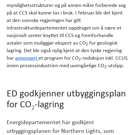
myndighetsstrukturer og på annen måte forberede seg
på at CCS skal kunne tas i bruk. I februar ble det kjent
at den svenske regjeringen har gitt
infrastrukturdepartementet oppdraget om å være et
nasjonalt senter knyttet til CCS og fremforhandle
avtaler som muliggjør eksport av CO
for geologisk
2
lagring. Det ble også nylig kjent at den tyske regjering
har
annonsert
et program for CO
-reduksjon inkl. CCUS
2
innen prosessindustrien med uunngåelige CO
-utslipp.
2
ED godkjenner utbyggingsplan
for CO₂-lagring
Energidepartementet har godkjent
utbyggingsplanen for Northern Lights, som