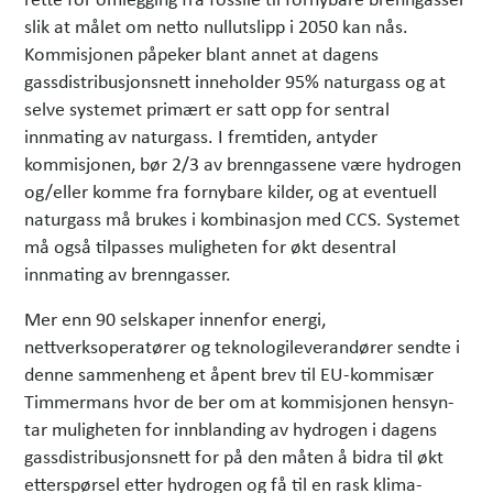
slik at målet om netto nullutslipp i 2050 kan nås.
Kommisjonen påpeker blant annet at dagens
gassdistribusjonsnett inneholder 95% naturgass og at
selve systemet primært er satt opp for sentral
innmating av naturgass. I fremtiden, antyder
kommisjonen, bør 2/3 av brenngassene være hydrogen
og/eller komme fra fornybare kilder, og at eventuell
naturgass må brukes i kombinasjon med CCS. Systemet
må også tilpasses muligheten for økt desentral
innmating av brenngasser.
Mer enn 90 selskaper innenfor energi,
nettverksoperatører og teknologileverandører sendte i
denne sammenheng et åpent brev til EU-kommisær
Timmermans hvor de ber om at kommisjonen hensyn­
tar muligheten for innblanding av hydrogen i dagens
gassdistribusjonsnett for på den måten å bidra til økt
etterspørsel etter hydrogen og få til en rask klima-