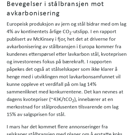
Bevegelser i stålbransjen mot
avkarbonisering
Europeisk produksjon av jern og stål bidrar med om lag
4% av kontinentets årlige CO
-utslipp. I en rapport
2
publisert av McKinsey i fjor, het det at driverne for
avkarbonisering av stålbransjen i Europa kommer fra
kundenes etterspørsel etter lavkarbon stål, kvoteprisen
og investorenes fokus på bærekraft. I rapporten
påpekes det også at stålselskaper som ikke klarer å
henge med i utviklingen mot lavkarbonsamfunnet vil
kunne oppleve et verdifall på om lag 14%
sammenliknet med konkur­rentene. Det kan nevnes at
dagens kvotepriser (~43€/tCO
), innebærer at en
2
merkostnad for stål­produsenten tilsvarende om lag
15% av salgsprisen for stål.
I mars har det kommet flere annonseringer fra
selskaper stålbransjen med planer om å erstatte koks