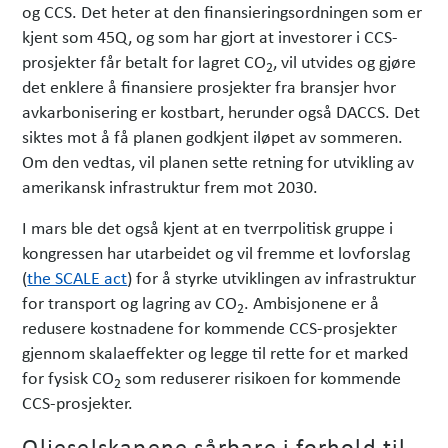
og CCS. Det heter at den finansieringsordningen som er
kjent som 45Q, og som har gjort at investorer i CCS-
prosjekter får betalt for lagret CO
, vil utvides og gjøre
2
det enklere å finansiere prosjekter fra bransjer hvor
avkarbonisering er kostbart, herunder også DACCS. Det
siktes mot å få planen godkjent iløpet av sommeren.
Om den vedtas, vil planen sette retning for utvikling av
amerikansk infrastruktur frem mot 2030.
I mars ble det også kjent at en tverrpolitisk gruppe i
kongressen har utarbeidet og vil fremme et lovforslag
(
the SCALE act
) for å styrke utviklingen av infrastruktur
for transport og lagring av CO
. Ambisjonene er å
2
redusere kostnadene for kommende CCS-prosjekter
gjennom skalaeffekter og legge til rette for et marked
for fysisk CO
som reduserer risikoen for kommende
2
CCS-prosjekter.
Oljeselskapene sårbare i forhold til