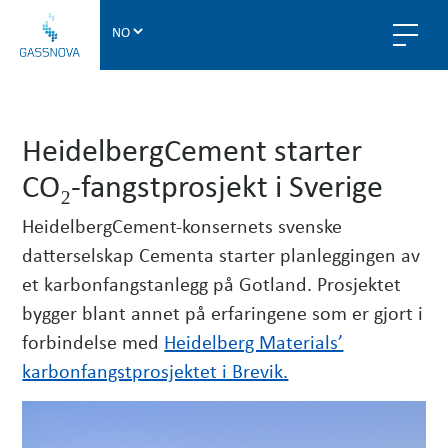
G
a
s
s
n
HeidelbergCement starter
o
v
CO₂-fangstprosjekt i Sverige
a
HeidelbergCement-konsernets svenske
datterselskap Cementa starter planleggingen av
et karbonfangstanlegg på Gotland. Prosjektet
bygger blant annet på erfaringene som er gjort i
forbindelse med
Heidelberg Materials’
karbonfangstprosjektet i Brevik.