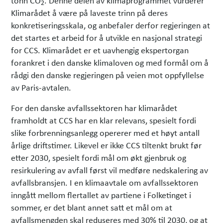
2
Klimarådet å være på laveste trinn på deres
konkretiseringsskala, og anbefaler derfor regjeringen at
det startes et arbeid for å utvikle en nasjonal strategi
for CCS. Klimarådet er et uavhengig ekspertorgan
forankret i den danske klimaloven og med formål om å
rådgi den danske regjeringen på veien mot oppfyllelse
av Paris-avtalen.
For den danske avfallssektoren har klimarådet
framholdt at CCS har en klar relevans, spesielt fordi
slike forbrenningsanlegg opererer med et høyt antall
årlige driftstimer. Likevel er ikke CCS tiltenkt brukt før
etter 2030, spesielt fordi mål om økt gjenbruk og
resirkulering av avfall først vil medføre nedskalering av
avfallsbransjen. I en klimaavtale om avfallssektoren
inngått mellom flertallet av partiene i Folketinget i
sommer, er det blant annet satt et mål om at
avfallsmengden skal reduseres med 30% til 2030, og at