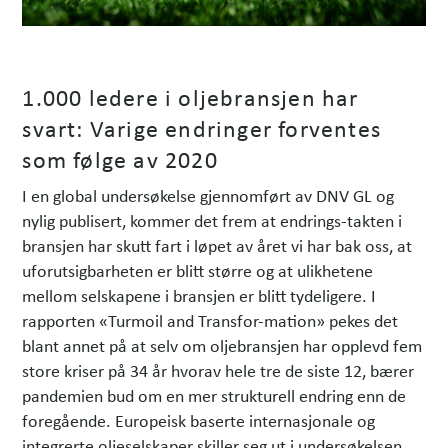
1.000 ledere i oljebransjen har
svart: Varige endringer forventes
som følge av 2020
I en global undersøkelse gjennomført av DNV GL og
nylig publisert, kommer det frem at endrings-takten i
bransjen har skutt fart i løpet av året vi har bak oss, at
uforutsigbarheten er blitt større og at ulikhetene
mellom selskapene i bransjen er blitt tydeligere. I
rapporten «Turmoil and Transfor-mation» pekes det
blant annet på at selv om oljebransjen har opplevd fem
store kriser på 34 år hvorav hele tre de siste 12, bærer
pandemien bud om en mer strukturell endring enn de
foregående. Europeisk baserte internasjonale og
integrerte oljeselskaper skiller seg ut i undersøkelsen