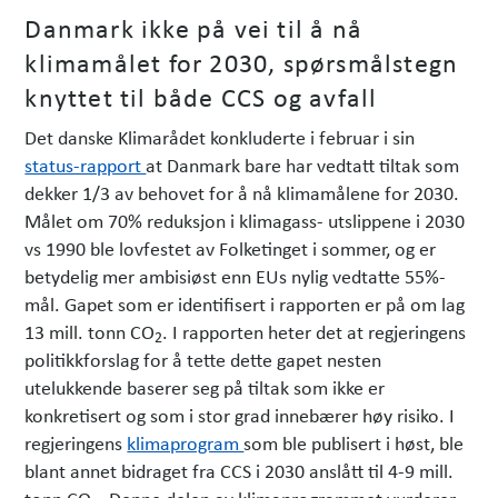
Danmark ikke på vei til å nå
klimamålet for 2030, spørsmålstegn
knyttet til både CCS og avfall
Det danske Klimarådet konkluderte i februar i sin
status-rapport
at Danmark bare har vedtatt tiltak som
dekker 1/3 av behovet for å nå klimamålene for 2030.
Målet om 70% reduksjon i klimagass- utslippene i 2030
vs 1990 ble lovfestet av Folketinget i sommer, og er
betydelig mer ambisiøst enn EUs nylig vedtatte 55%-
mål. Gapet som er identifisert i rapporten er på om lag
13 mill. tonn CO
. I rapporten heter det at regjeringens
2
politikkforslag for å tette dette gapet nesten
utelukkende baserer seg på tiltak som ikke er
konkretisert og som i stor grad innebærer høy risiko. I
regjeringens
klimaprogram
som ble publisert i høst, ble
blant annet bidraget fra CCS i 2030 anslått til 4-9 mill.
tonn CO
. Denne delen av klimaprogrammet vurderer