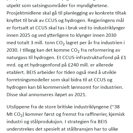
utpekt som satsingsområder for myndighetene.
Prosjektmidlene skal gå til planlegging av konkrete tiltak
knyttet til bruk av CCUS og hydrogen. Regjeringens mål
er fortsatt at CCUS skal tas i bruk ved to industriklynger
innen 2025 og ved ytterligere to klynger innen 2030
med totalt 3 mill. tonn CO
lagret per år fra industrien i
2
2030. I tillegg kan det komme CO
fra reformering av
2
naturgass til hydrogen. Et CCUS-infrastrukturfond på £1
mrd. og et hydrogenfond på £240 mill. er allerede
etablert. BEIS arbeider for tiden også med å utvikle
forretningsmodeller som skal bidra til at CCUS og
hydrogen kan bli kommersielt lønnsomt for industrien.
Disse skal annonseres iløpet av 2021.
Utslippene fra de store britiske industriklyngene (~38
Mt CO
) kommer først og fremst fra raffinerier, kjemisk
2
industri og stålproduksjon. I strategien fra BEIS
understrekes det spesielt at stålbransjen har to ulike