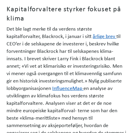
Kapitalforvaltere styrker fokuset på
klima
Det ble lagt merke til da verdens største
kapitalforvalter, Blackrock, i januar i sitt
årlige brev
til
CEO’er i de selskapene de investerer i, beskrev hvilke
forventninger Blackrock har til selskapenes klima-
innsats. I brevet skriver Larry Fink i Blackrock blant
annet; «Vi vet at klimarisiko er investeringsrisiko. Men
vi mener også overgangen til et klimavennlig samfunn
gir en historisk investeringsmulighet.» Nylig publiserte
lobbyorganisasjonen
InfluenceMap
en analyse av
utviklingen av klimafokus hos verdens største
kapitalforvaltere. Analysen viser at det er de noe
mindre europeiske kapitalforval- terne som har den
beste «klima-merittliste» med hensyn til
sammensetning av aksjeporteføljer, hvordan de
engasjerer seg i de selskapene og hvordan de stemmer i