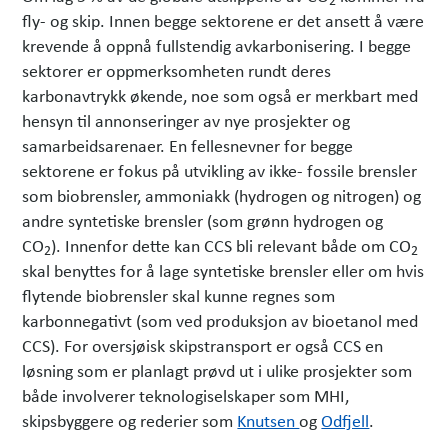
2
fly- og skip. Innen begge sektorene er det ansett å være
krevende å oppnå fullstendig avkarbonisering. I begge
sektorer er oppmerksomheten rundt deres
karbonavtrykk økende, noe som også er merkbart med
hensyn til annonseringer av nye prosjekter og
samarbeidsarenaer. En fellesnevner for begge
sektorene er fokus på utvikling av ikke- fossile brensler
som biobrensler, ammoniakk (hydrogen og nitrogen) og
andre syntetiske brensler (som grønn hydrogen og
CO
). Innenfor dette kan CCS bli relevant både om CO
2
2
skal benyttes for å lage syntetiske brensler eller om hvis
flytende biobrensler skal kunne regnes som
karbonnegativt (som ved produksjon av bioetanol med
CCS). For oversjøisk skipstransport er også CCS en
løsning som er planlagt prøvd ut i ulike prosjekter som
både involverer teknologiselskaper som MHI,
skipsbyggere og rederier som
Knutsen
og
Odfjell
.