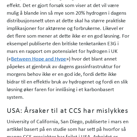
effekt. Det er gjort forsøk som viser at det vil være
mulig å blande inn så mye som 20% hydrogen i dagens
distribusjonsnett uten at dette skal ha større praktiske
implika­sjoner for aktørene og forbrukerne. Likevel er
det flere som mener at dette ikke er en god løsning. For
eksempel publiserte den britiske tenketanken E3G i
mars en rapport om potensialet for hydrogen i UK
(«
Between Hope and Hype
») hvor det blant annet
påpekes at gjenbruk av dagens gassinfra­struktur for
morgens behov ikke er en god ide, fordi dette ikke
bidrar til en effektiv bruk av hydrogenet og fordi en slik
løsning øker faren for innlåsing i et karbon­basert
system.
USA: Årsaker til at CCS har mislykkes
University of California, San Diego, publiserte i mars en
artikkel basert på en studie som har sett på hvorfor så
mange CCS-prosjekter har feilet i USA. Arbeidet er