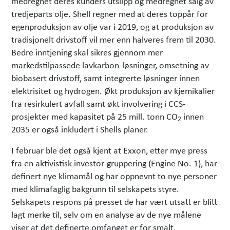
medregnet deres kunders utslipp og medregnet salg av
tredjeparts olje. Shell regner med at deres toppår for
egenproduksjon av olje var i 2019, og at produksjon av
tradisjonelt drivstoff vil mer enn halveres frem til 2030.
Bedre inntjening skal sikres gjennom mer
markedstilpassede lavkarbon-løsninger, omsetning av
biobasert drivstoff, samt integrerte løsninger innen
elektrisitet og hydrogen. Økt produksjon av kjemikalier
fra resirkulert avfall samt økt involvering i CCS-
prosjekter med kapasitet på 25 mill. tonn CO
innen
2
2035 er også inkludert i Shells planer.
I februar ble det også kjent at Exxon, etter mye press
fra en aktivistisk investor-gruppering (Engine No. 1), har
definert nye klimamål og har oppnevnt to nye personer
med klimafaglig bakgrunn til selskapets styre.
Selskapets respons på presset de har vært utsatt er blitt
lagt merke til, selv om en analyse av de nye målene
viser at det definerte omfanget er for smalt,