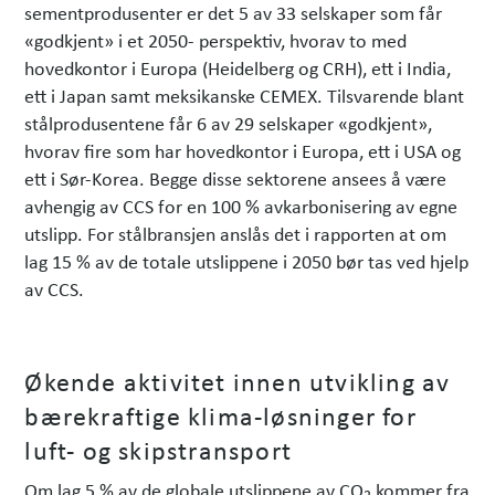
sementprodusenter er det 5 av 33 selskaper som får
«godkjent» i et 2050- perspektiv, hvorav to med
hovedkontor i Europa (Heidelberg og CRH), ett i India,
ett i Japan samt meksikanske CEMEX. Tilsvarende blant
stålprodusentene får 6 av 29 selskaper «godkjent»,
hvorav fire som har hovedkontor i Europa, ett i USA og
ett i Sør-Korea. Begge disse sektorene ansees å være
avhengig av CCS for en 100 % avkarbonisering av egne
utslipp. For stålbransjen anslås det i rapporten at om
lag 15 % av de totale utslippene i 2050 bør tas ved hjelp
av CCS.
Økende aktivitet innen utvikling av
bærekraftige klima-løsninger for
luft- og skipstransport
Om lag 5 % av de globale utslippene av CO
kommer fra