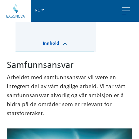
G
a
s
s
n
Innhold
o
v
a
Samfunnsansvar
Arbeidet med samfunnsansvar vil være en
integrert del av vårt daglige arbeid. Vi tar vårt
samfunnsansvar alvorlig og vår ambisjon er å
bidra på de områder som er relevant for
statsforetaket.