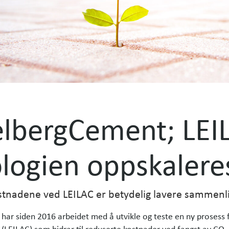
lbergCement; LEI
logien oppskalere
stnadene ved LEILAC er betydelig lavere sammenl
ar siden 2016 arbeidet med å utvikle og teste en ny prosess 
LEILAC) som bidrar til reduserte kostnader ved fangst av CO