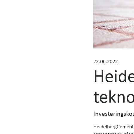
n
n
y
h
e
t
e
r
22.06.2022
Heide
tekno
Investeringsko
HeidelbergCement h
sementproduksjon (