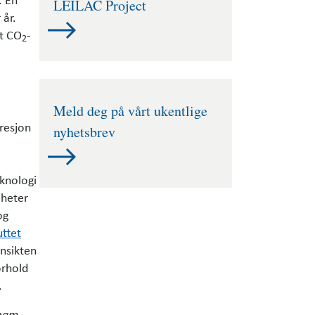
LEILAC Project
 år.
at CO
-
2
Meld deg på vårt ukentlige
resjon
nyhetsbrev
knologi
 heter
og
uttet
ensikten
orhold
.
team.