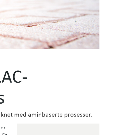
LAC-
s
iknet med aminbaserte prosesser.
for
. En