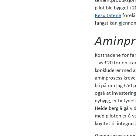
pilot ble bygget i 
Resultatene
forelå
fangst kan gjennomf
Aminpr
Kostnadene for fa
– vs €20 for en tr
konkluderer med a
aminprosess krever
bli på om lag €50 
også at investerin
nybygg, er betydel
Heidelberg­ å gå vi
med piloten er å v
knyttet til integras
Denne saken er en