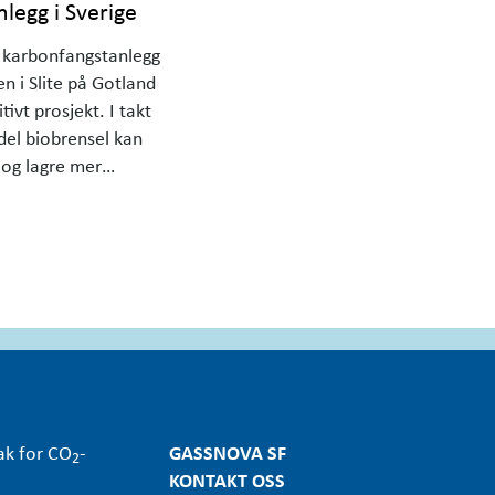
legg i Sverige
t karbonfangstanlegg
n i Slite på Gotland
tivt prosjekt. I takt
el biobrensel kan
 og lagre mer
fabrikkens fossile
i en pressemelding fra
 mulig i Slite Anlegget
erdigstilles innen 2030
ak for CO
-
GASSNOVA SF
2
KONTAKT OSS