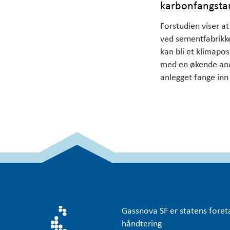
karbonfangstan
Forstudien viser a
ved sementfabrikke
kan bli et klimaposi
med en økende and
anlegget fange inn
karbondioksid enn 
utslipp, heter det 
Cementa. CCS fullt
skal etter planen f
og …
Gassnova
SF er statens foret
håndtering