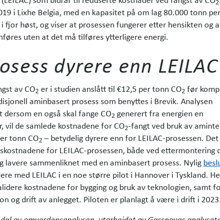
2
2019 i Lixhe Belgia, med en kapasitet på om lag 80.000 tonn per
 i fjor høst, og viser at prosessen fungerer etter hensikten og 
øres uten at det må tilføres ytter­ligere energi.
osess dyrere enn LEILAC
ngst av CO
er i studien anslått til €12,5 per tonn CO
før komp
2
2
adisjonell aminbasert prosess som benyttes i Brevik. Analysen
t dersom en også skal fange CO
generert fra energien en
2
, vil de samlede kostnadene for CO
-fangt ved bruk av aminte
2
per tonn CO
– betydelig dyrere enn for LEILAC-prosessen. Det
2
gskostnadene for LEILAC-prosessen, både ved ettermontering 
ig lavere sammenliknet med en aminbasert prosess. Nylig
besl
dere med LEILAC i en noe større pilot i Hannover i Tyskland. H
alidere kostnadene for bygging og bruk av teknologien, samt f
jon og drift av anlegget. Piloten er planlagt å være i drift i 2023
 del av omverdensanalysen, utarbeidet av Gassnovas analyse