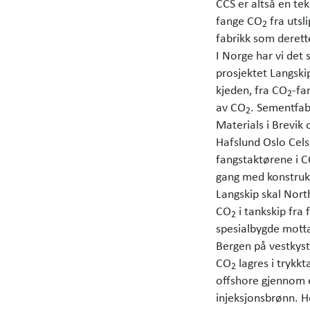
CCS er altså en te
fange CO
fra utsl
2
fabrikk som derett
I Norge har vi det 
prosjektet Langski
kjeden, fra CO
-fa
2
av CO
. Sementfab
2
Materials i Brevik 
Hafslund Oslo Cels
fangstaktørene i C
gang med konstruks
Langskip skal Nort
CO
i tankskip fra 
2
spesialbygde mott
Bergen på vestkyst
CO
lagres i trykk
2
offshore gjennom e
injeksjonsbrønn. H