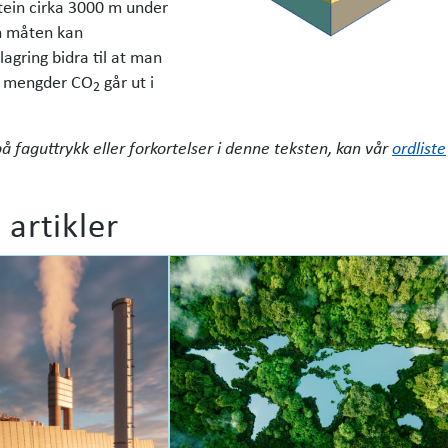
tein cirka 3000 m under
n måten kan
agring bidra til at man
re mengder CO
går ut i
2
på faguttrykk eller forkortelser i denne teksten, kan vår
ordliste
 artikler