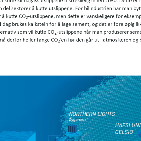
å kutte klimagassutslippene tilstrekkelig innen 2030. Dette er 
en del sektorer å kutte utslippene. For bilindustrien har man byt
r å kutte CO
-utslippene, men dette er vanskeligere for eksemp
2
 dag brukes kalkstein for å lage sement, og det er foreløpig ik
ternativ som vil kutte CO
-utslippene når man produserer sem
2
må derfor heller fange CO
’en før den går ut i atmosfæren og 
2
.