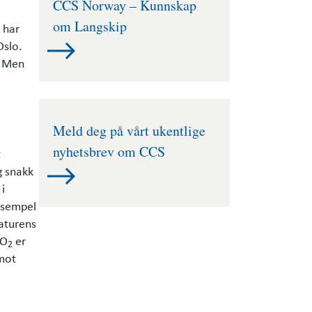
CCS Norway – Kunnskap
om Langskip
 har
Oslo.
. Men
Meld deg på vårt ukentlige
nyhetsbrev om CCS
t
g snakk
 i
ksempel
aturens
CO
er
2
 mot