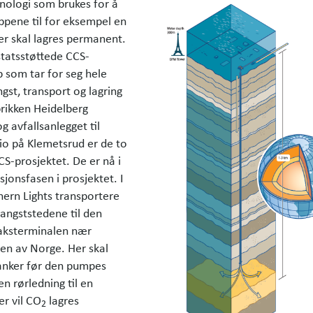
knologi som brukes for å
ippene til for eksempel en
er skal lagres permanent.
statsstøttede CCS-
p som tar for seg hele
ngst, transport og lagring
rikken Heidelberg
og avfallsanlegget til
io på Klemetsrud er de to
CS-prosjektet. De er nå i
jonsfasen i prosjektet. I
hern Lights transportere
fangststedene til den
aksterminalen nær
en av Norge. Her skal
tanker før den pumpes
n rørledning til en
er vil CO
lagres
2