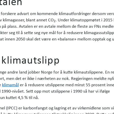
talen
 forskere advart om kommende klimautfordringer dersom verd
av klimagasser, blant annet CO
. Under klimatoppmøtet i 2015
2
n på plass. Avtalen er en avtale mellom de fleste av FNs medl
kter seg til å sette seg nye mål for å redusere klimagassutslipp
 at innen 2050 skal det være en «balanse» mellom opptak og u
 klimautslipp
ange andre land jobber Norge for å kutte klimautslippene. En r
ort, men det er ikke i nærheten av nok. Regjeringen meldte nyli
e
klimamål
er å redusere utslippene med minst 55 prosent inn
990-nivået. Sett opp mot utslippene i 1990 så har vi ifølge
un kuttet 4,5 % til nå.
nel (IPCC) er karbonfangst og lagring et av virkemidlene som v