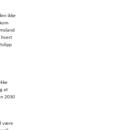
en ikke
 kom
emsland
 hvert
tslipp
ekke
g at
en 2030
il være