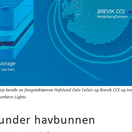
kip består av fangstaktørene Hafslund Oslo Celsio og Brevik CCS og tra
orthern Lights
 under havbunnen