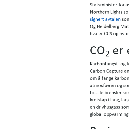
Statsminister Jona
Northern Lights so
signert avtalen
som
Og Heidelberg Mat
hva er CCS og hvor
CO
er
2
Karbonfangst- og la
Carbon Capture and
om å fange karbond
atmosfæren og som
fossile brensler som
kretsløp i lang, la
en drivhusgass som
global oppvarming