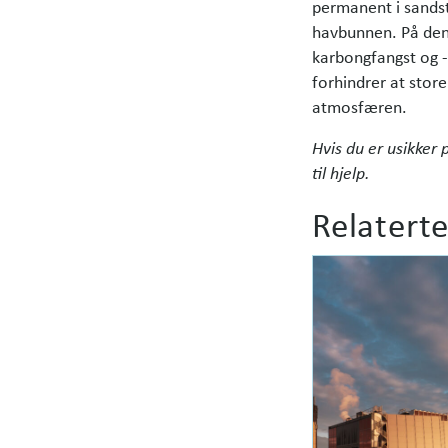
permanent i sands
havbunnen. På de
karbongfangst og -l
forhindrer at sto
atmosfæren.
Hvis du er usikker 
til hjelp.
Relaterte