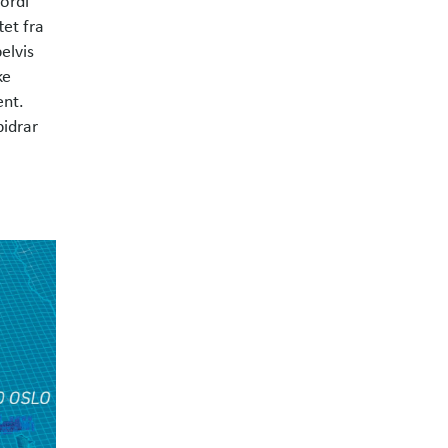
fordi
tet fra
elvis
ke
ent.
bidrar