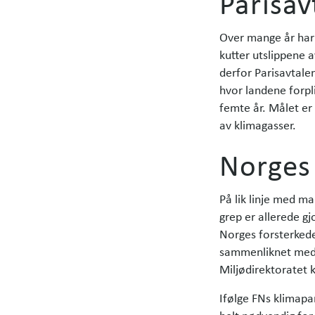
Parisav
Over mange år har
kutter utslippene 
derfor Parisavtale
hvor landene forpli
femte år. Målet er
av klimagasser.
Norges
På lik linje med m
grep er allerede gj
Norges forsterked
sammenliknet med 1
Miljødirektoratet k
Ifølge FNs klimapa