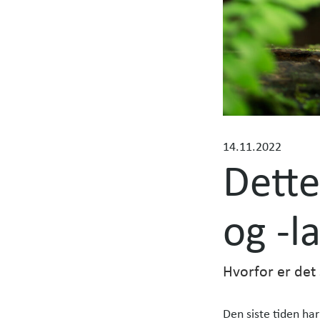
n
n
y
h
e
t
e
r
14.11.2022
Dette
og -l
Hvorfor er det
Den siste tiden ha