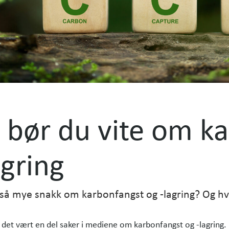
 bør du vite om k
agring
 så mye snakk om karbonfangst og -lagring? Og h
r det vært en del saker i mediene om karbonfangst og -lagring.