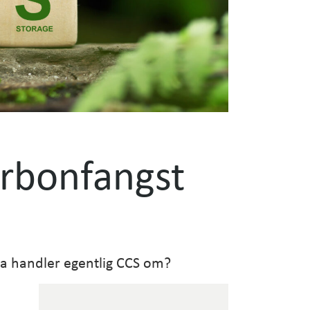
arbonfangst
va handler egentlig CCS om?