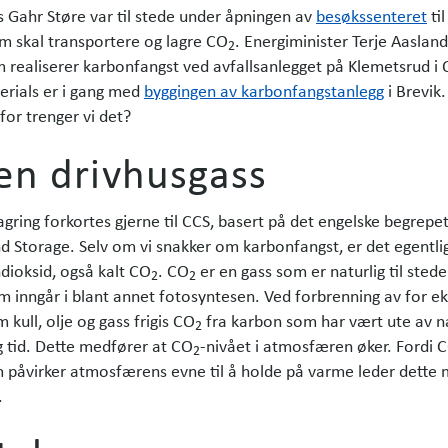
s Gahr Støre var til stede under åpningen av
besøkssenteret
til
m skal transportere og lagre CO
. Energiminister Terje Aasland
2
 realiserer karbonfangst ved avfallsanlegget på Klemetsrud i 
erials er i gang med
byggingen av karbonfangstanlegg
i Brevik
for trenger vi det?
 en drivhusgass
gring forkortes gjerne til CCS, basert på det engelske begrepe
 Storage. Selv om vi snakker om karbonfangst, er det egentli
ioksid, også kalt CO
. CO
er en gass som er naturlig til stede
2
2
 inngår i blant annet fotosyntesen. Ved forbrenning av for e
 kull, olje og gass frigis CO
fra karbon som har vært ute av n
2
ng tid. Dette medfører at CO
-nivået i atmosfæren øker. Fordi 
2
 påvirker atmosfærens evne til å holde på varme leder dette
.