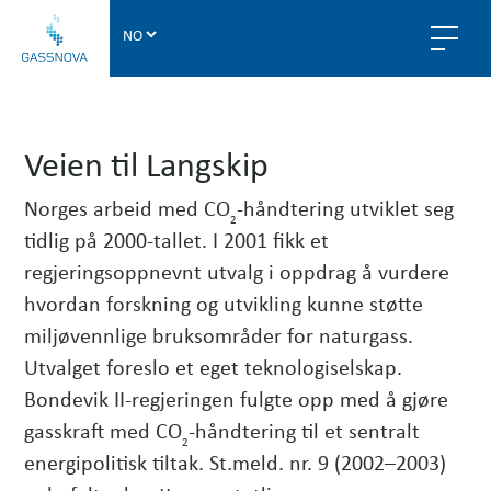
G
a
s
s
n
Veien til Langskip
o
v
Norges arbeid med CO
-håndtering utviklet seg
a
2
tidlig på 2000-tallet. I 2001 fikk et
regjeringsoppnevnt utvalg i oppdrag å vurdere
hvordan forskning og utvikling kunne støtte
miljøvennlige bruksområder for naturgass.
Utvalget foreslo et eget teknologiselskap.
Bondevik II-regjeringen fulgte opp med å gjøre
gasskraft med CO
-håndtering til et sentralt
2
energipolitisk tiltak. St.meld. nr. 9 (2002–2003)