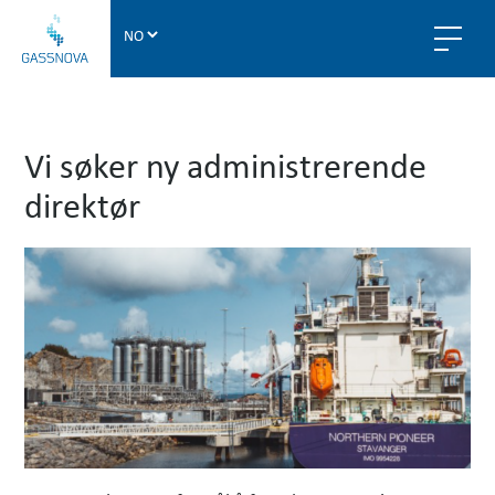
G
a
s
s
n
Vi søker ny administrerende
o
v
direktør
a