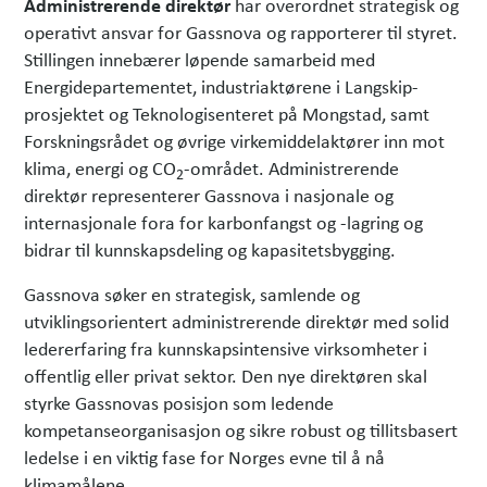
Administrerende direktør
har overordnet strategisk og
operativt ansvar for Gassnova og rapporterer til styret.
Stillingen innebærer løpende samarbeid med
Energidepartementet, industriaktørene i Langskip-
prosjektet og Teknologisenteret på Mongstad, samt
Forskningsrådet og øvrige virkemiddelaktører inn mot
klima, energi og CO
-området. Administrerende
2
direktør representerer Gassnova i nasjonale og
internasjonale fora for karbonfangst og -lagring og
bidrar til kunnskapsdeling og kapasitetsbygging.
Gassnova søker en strategisk, samlende og
utviklingsorientert administrerende direktør med solid
ledererfaring fra kunnskapsintensive virksomheter i
offentlig eller privat sektor. Den nye direktøren skal
styrke Gassnovas posisjon som ledende
kompetanseorganisasjon og sikre robust og tillitsbasert
ledelse i en viktig fase for Norges evne til å nå
klimamålene