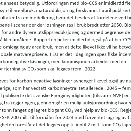
et ansees betydelig. Utfordringen med bio-CCS er imidlertid fl
yn til arealbruk, mat­produksjon og ferskvann. I april publiser
ltater fra en modellering hvor det hevdes at fordelene ved b
ene i scenarioer der løsningen tas i bruk bredt etter 2050. Bio
or andre dyrere utslipps­reduksjoner, og dermed begrense de
å klimamålene. Rapporten peker imidlertid også på at bio-CCS 
omlegging av arealbruk, men at dette likevel ikke vil ha betyd
lobale matvareprisene. I EU er det i dag ingen spesifikke incen
arbonnegative løsninger, men kommisjonen arbeider med en
r fjerning av CO
som skal legges frem i 2022.
2
vet for karbon-negative løsninger avhenger likevel også av n
erige, som har vedtatt karbonnøytralitet allerede i 2045 – fem
ril publiserte det svenske Energimyndigheten (tilsvarer NVE) en
g fra regjeringen, gjennomgår en mulig auksjonsordning hvor 
r tonn fanget og lagret biogent CO
ved hjelp av bio-CCS. Regj
2
v SEK 200 mill. til formålet for 2023 med forventet lagring av 
eten foreslår at det legges opp til inntil 2 mill. tonn CO
lagre
2