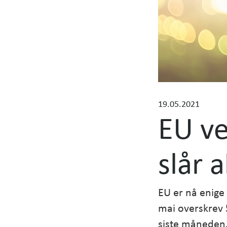
n
o
m
v
e
r
d
e
n
19.05.2021
EU ve
s
a
n
slår 
a
l
y
s
EU er nå enige 
e
mai overskrev 
siste måneden