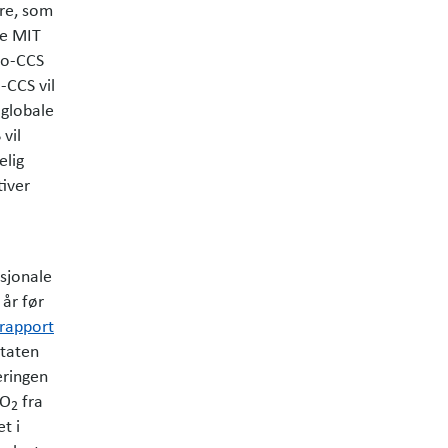
ere, som
te MIT
io-CCS
-CCS vil
 globale
vil
elig
tiver
asjonale
 år før
rapport
staten
eringen
CO
fra
2
t i