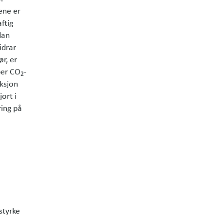
ene er
ftig
dan
idrar
r, er
per CO
-
2
uksjon
ort i
ring på
styrke