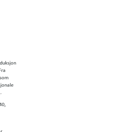
eduksjon
Fra
n som
sjonale
.
2
40,
or