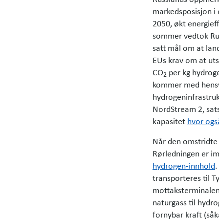
markedsposisjon i 
2050, økt energi­eff
sommer vedtok Russ
satt mål om at lan
EUs krav om at uts
CO
per kg hydrogen
2
kommer med hensyn 
hydrogen­infrastruk
NordStream 2, sats
kapasitet
hvor ogs
Når den omstridte
Rørledningen er im
hydrogen-innhold
.
transporteres til T
mottaksterminalen 
naturgass til hydro
fornybar kraft (såk