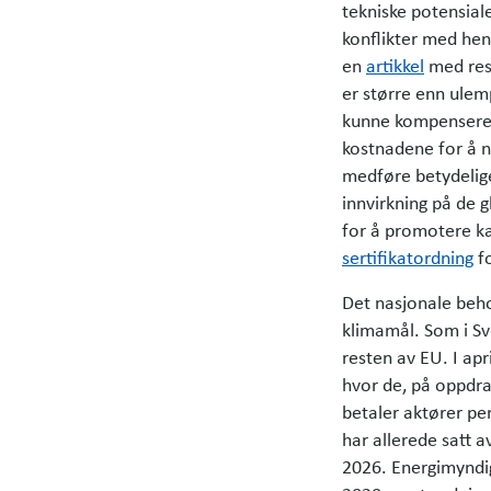
tekniske potensial
konflikter med hens
en
artikkel
med resu
er større enn ulemp
kunne kompensere f
kostnadene for å n
medføre betydelige 
innvirkning på de g
for å promotere k
sertifikatordning
fo
Det nasjonale beho
klimamål. Som i Sv
resten av EU. I ap
hvor de, på oppdra
betaler aktører pe
har allerede satt a
2026. Energimyndigh