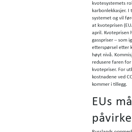
kvotesystemets rob
karbonlekkasjer. I 
systemet og vil føre
at kvote­prisen (E
april. Kvoteprisen 
gasspriser – som igj
etterspørsel etter 
høyt nivå. Kommisj
redusere faren for
kvotepriser. For ut
kostnadene ved CCS
kommer i tillegg.
EUs må
påvirke
Russlands oppmerks