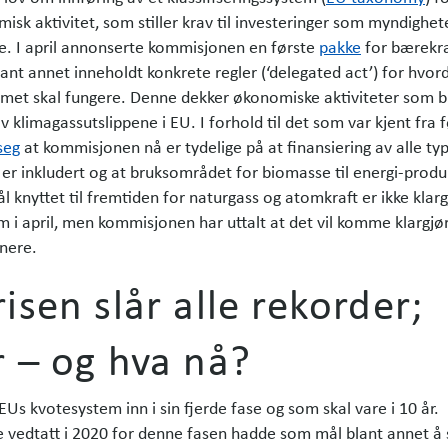
isk aktivitet, som stiller krav til investeringer som myndighet
e. I april annonserte kommisjonen en første
pakke
for bærekra
lant annet inneholdt konkrete regler (‘delegated act’) for hvor
temet skal fungere. Denne dekker økonomiske aktiviteter som b
klimagassutslippene i EU. I forhold til det som var kjent fra fø
seg
at kommisjonen nå er tydelige på at finansiering av alle ty
 er inkludert og at bruksområdet for biomasse til energi-prod
l knyttet til fremtiden for naturgass og atomkraft er ikke klargj
 i april, men kommisjonen har uttalt at det vil komme klargjø
nere.
isen slår alle rekorder;
 – og hva nå?
 EUs kvotesystem inn i sin fjerde fase og som skal vare i 10 år.
 vedtatt i 2020 for denne fasen hadde som mål blant annet å 