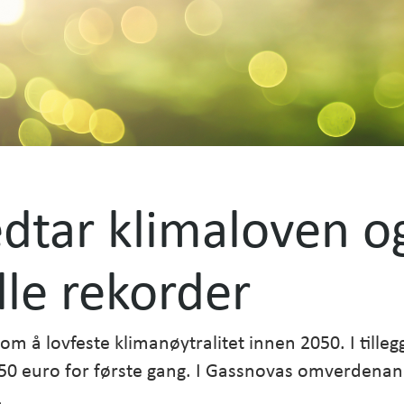
dtar klimaloven o
alle rekorder
om å lovfeste klimanøytralitet innen 2050. I tilleg
50 euro for første gang. I Gassnovas omverdenanal
.