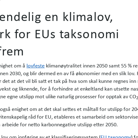
endelig en klimalov,
rk for EUs taksonomi
 frem
 enighet om å
lovfeste
klimanøytralitet innen 2050 samt 55 % r
nnen 2030, og blir dermed en av få økonomier med en slik lov. 
det at det vil bli satt et tak på hva som skal kunne regnes in
lvekst og liknende, for å forhindre at enkeltland kan utsette na
gne egne utslipp mot ulike naturlig prosesser for opptak av CO
også enighet om at det skal settes et måltall for utslipp for 20
vitenskapelig råd for EU, etableres et samarbeid om sektorvise
 arbeide for netto karbonnegative utslipp etter 2050.
 lov om innføring av et klassifiseringssystem (
EU taxonomy
) f