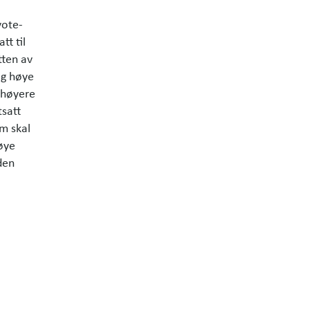
vote­
tt til
tten av
og høye
g høyere
tsatt
om skal
høye
den