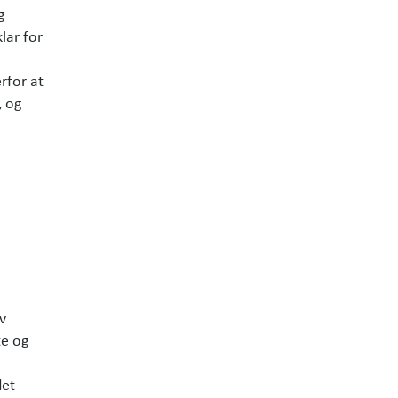
g
lar for
rfor at
, og
K
v
te og
det