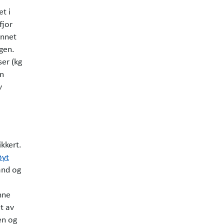
t i
fjor
annet
gen.
er (kg
om
v
ikkert.
øyt
and og
nne
et av
en og