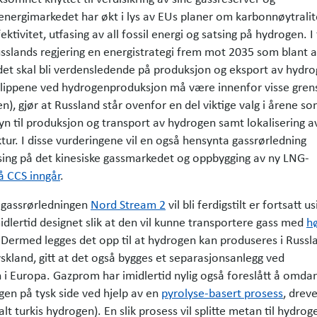
energimarkedet har økt i lys av EUs planer om karbonnøytralite
ektivitet, utfasing av all fossil energi og satsing på hydrogen. I 
lands regjering en energi­strategi frem mot 2035 som blant 
det skal bli verdens­ledende på produksjon og eksport av hydro
lippene ved hydrogenproduksjon må være innenfor visse ­grens
), gjør at Russland står ovenfor en del viktige valg i årene s
til produksjon og transport av hydrogen samt lokalisering a
tur. I disse vurderingene vil en også hensynta gassrør­ledning
ing på det kinesiske gassmarkedet og oppbygging av ny LNG-
å CCS inngår
.
 gassrørledningen
Nord Stream 2
vil bli ferdigstilt er fortsatt us
idlertid designet slik at den vil kunne transportere gass med
h
 Dermed legges det opp til at hydrogen kan produseres i Russl
yskland, gitt at det også bygges et separasjonsanlegg ved
i Europa. Gazprom har imidlertid nylig også foreslått å omda
gen på tysk side ved hjelp av en
pyrolyse-basert prosess
, drev
alt turkis hydrogen). En slik prosess vil splitte metan til hydrog