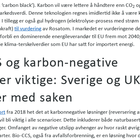
t ‘carbon black’). Karbon vil være lettere å håndtere enn CO
o
2
arkedsverdi. Denne teknologien regnes imidlertid ikke å være k
 I tillegg er også gul hydrogen (elektrolyse-prosess med strøm
kraft­)
til vurdering
av Rosatom. I markedet er vurderingene de
 forbli en dominerende energi­leverandør til EU frem mot 2040
e klima-terskelverdier som EU har satt for importert energi.
S og karbon-negative
er viktige: Sverige og U
er med saken
ort
fra 2018 het det at karbonnegative løsninger (reversering a
 vil bli viktig i alle scenarioer. Dette inkluderer både naturbaser
ger. Omfanget av negative utslipp avhenger av hvor raskt øvrig
rter. Bio-CCS, også fra avfalls­forbrenning, er en løsning hvor 