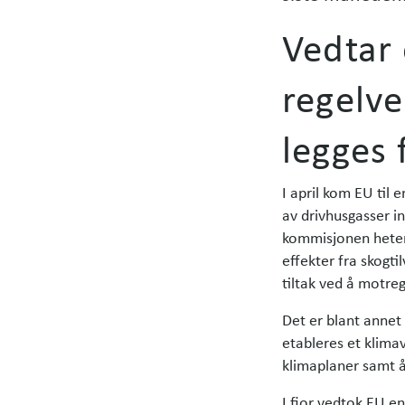
Vedtar 
regelve
legges
I april kom EU til
av drivhusgasser i
kommisjonen heter 
effekter fra skogti
tiltak ved å motre
Det er blant annet 
etableres et klima
klimaplaner samt å
I fjor vedtok EU en