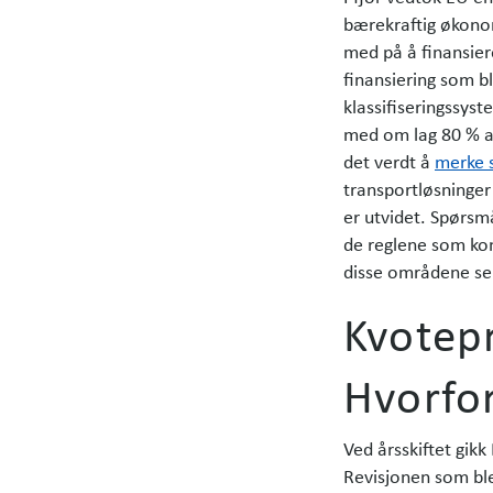
bærekraftig økonom
med på å finansier
finansiering som b
klassifiseringssys
med om lag 80 % av 
det verdt å
merke 
transportløsninger
er utvidet. Spørsmå
de reglene som kom
disse områdene se
Kvotepr
Hvorfor
Ved årsskiftet gikk
Revisjonen som ble