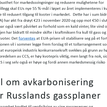
usthet for markeds­svingninger og redusere mulighetene for
tillegg skal EUs nye 55 %-mål i løpet av året implementeres i k
 til redusert tilgang til kvoter i markedet. Dette har i sum bidra
UA) har økt fra drøyt €23 i november 2020 og opp mot €50 i slu
har også vært påvirket av forhold som en kald vinter, lite vind 
en har bidratt til mindre skifte i kraftmiksen fra kull til gass o
kvoter. Det
forventes
at EUA-prisen vil stabilisere seg på et for
onen vil i sommer legge frem forslag til et tollarrangement s
 at europeisk industris konkurransekraft svekkes på grunn av 
bredelsen av CCS, er høy kvotepris viktig, men langt fra nok, si
 i seg selv også er høye og fordi annen markedsmessig risiko
l om avkarbonisering
r Russlands gassplaner
omhet knyttet til verdisikring av sine gassreserver og