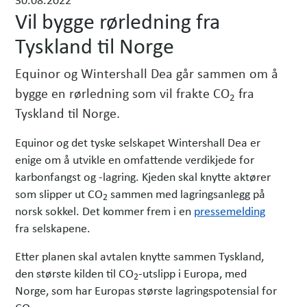
h
Vil bygge rørledning fra
e
Tyskland til Norge
t
e
Equinor og Wintershall Dea går sammen om å
r
bygge en rørledning som vil frakte CO
fra
2
Tyskland til Norge.
Equinor og det tyske selskapet Wintershall Dea er
enige om å utvikle en omfattende verdikjede for
karbonfangst og -lagring. Kjeden skal knytte aktører
som slipper ut CO
sammen med lagringsanlegg på
2
norsk sokkel. Det kommer frem i en
pressemelding
fra selskapene.
Etter planen skal avtalen knytte sammen Tyskland,
den største kilden til CO
-utslipp i Europa, med
2
Norge, som har Europas største lagringspotensial for
CO
.