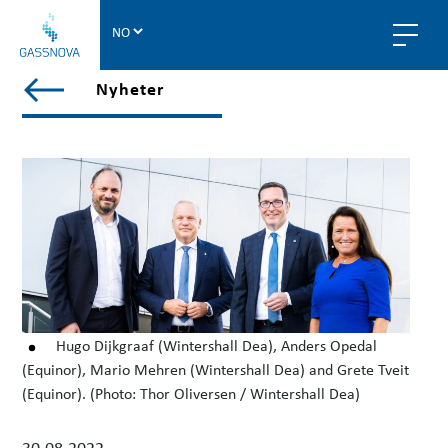
G
a
s
V
Nyheter
s
i
n
e
o
w
v
a
a
l
l
p
o
s
t
Hugo Dijkgraaf (Wintershall Dea), Anders Opedal
s
(Equinor), Mario Mehren (Wintershall Dea) and Grete Tveit
i
(Equinor). (Photo: Thor Oliversen / Wintershall Dea)
n
n
y
30.08.2022