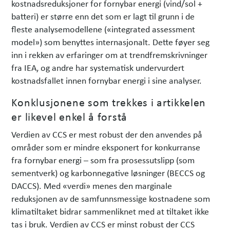
kostnadsreduksjoner for fornybar energi (vind/sol +
batteri) er større enn det som er lagt til grunn i de
fleste analysemodellene («integrated assessment
model») som benyttes internasjonalt. Dette føyer seg
inn i rekken av erfaringer om at trendfremskrivninger
fra IEA, og andre har systematisk undervurdert
kostnadsfallet innen fornybar energi i sine analyser.
Konklusjonene som trekkes i artikkelen
er likevel enkel å forstå
Verdien av CCS er mest robust der den anvendes på
områder som er mindre eksponert for konkurranse
fra fornybar energi – som fra prosessutslipp (som
sementverk) og karbonnegative løsninger (BECCS og
DACCS). Med «verdi» menes den marginale
reduksjonen av de samfunnsmessige kostnadene som
klimatiltaket bidrar sammenliknet med at tiltaket ikke
tas i bruk. Verdien av CCS er minst robust der CCS