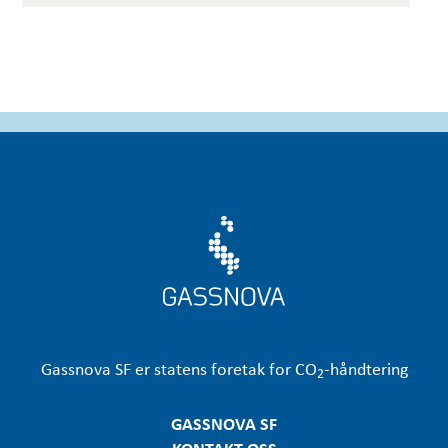
Gassnova
SF er statens foretak for CO
-håndtering
2
GASSNOVA SF
KONTAKT OSS