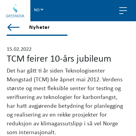
G
a
s
V
Nyheter
s
i
n
e
o
w
15.02.2022
v
a
TCM feirer 10-års jubileum
a
l
l
Det har gått ti år siden Teknologisenter
p
Mongstad (TCM) ble åpnet mai 2012. Verdens
o
største og mest fleksible senter for testing og
s
verifisering av teknologier for karbonfangst,
t
har hatt avgjørende betydning for planlegging
s
i
og realisering av en rekke prosjekter for
n
reduksjon av klimagassutslipp i så vel Norge
n
som internasjonalt.
y