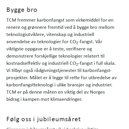
h
Bygge bro
e
t
TCM fremmer karbonfangst som virkemiddel for en
e
renere og grønnere fremtid ved å bygge bro mellom
r
teknologiutviklere, vitenskap og industriell
anvendelse av teknologier for CO
-fangst. Vår
2
viktigste oppgave er å teste, verifisere og
demonstrere forskjellige teknologier relatert til
kostnadseffektiv og industriell CO
-fangst i full skala.
2
Vi tilbyr også rådgivningstjenester til karbonfangst-
prosjekter. Målet er å legge til rette for utbredelse av
karbonfangstteknologi i ulike bransjer og industrier.
TCM er på denne måten en viktig del av Norges
bidrag i kampen mot klimaendringer.
Følg oss i jubileumsåret