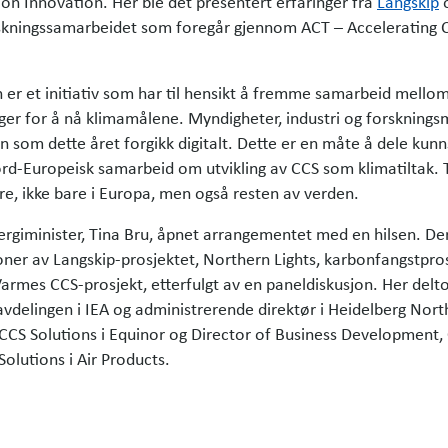
on Innovation. Her ble det presentert erfaringer fra
Langskip
o
rskningssamarbeidet som foregår gjennom ACT – Accelerating 
 er et initiativ som har til hensikt å fremme samarbeid mello
nger for å nå klimamålene. Myndigheter, industri og forsknings
en som dette året forgikk digitalt. Dette er en måte å dele kun
d-Europeisk samarbeid om utvikling av CCS som klimatiltak. T
dre, ikke bare i Europa, men også resten av verden.
ergiminister, Tina Bru, åpnet arrangementet med en hilsen. De
oner av Langskip-prosjektet, Northern Lights, karbonfangstpros
armes CCS-prosjekt, etterfulgt av en paneldiskusjon. Her delt
vdelingen i IEA og administrerende direktør i Heidelberg Nort
CCS Solutions i Equinor og Director of Business Development,
lutions i Air Products.