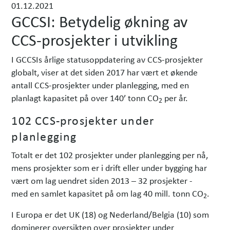
01.12.2021
h
GCCSI: Betydelig økning av
e
t
CCS-prosjekter i utvikling
e
r
I GCCSIs årlige statusoppdatering av CCS-prosjekter
globalt, viser at det siden 2017 har vært et økende
antall CCS-prosjekter under planlegging, med en
planlagt kapasitet på over 140’ tonn CO
per år.
2
102 CCS-prosjekter under
planlegging
Totalt er det 102 prosjekter under planlegging per nå,
mens prosjekter som er i drift eller under bygging har
vært om lag uendret siden 2013 – 32 prosjekter ­-
med en samlet kapasitet på om lag 40 mill. tonn CO
.
2
I Europa er det UK (18) og Nederland/Belgia (10) som
dominerer oversikten over prosjekter under