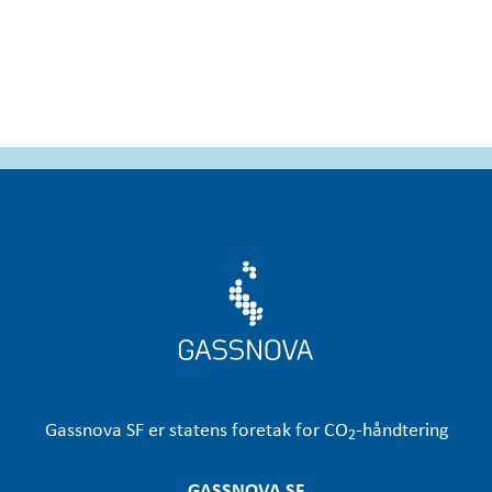
slutten av oktober – før klimaforhandlingene i
Glasgow (COP26) – var verdens mektigste stater
(G20), samlet i Roma. Der sto …
Gassnova
SF er statens foretak for CO
-håndtering
2
GASSNOVA SF