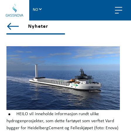
G
a
s
V
Nyheter
s
i
n
e
o
w
v
a
a
l
l
p
o
s
t
s
i
HEILO vil inneholde informasjon rundt ulike
n
hydrogenprosjekter, som dette fartøyet som verftet Vard
n
bygger for HeidelbergCement og Felleskjøpet (foto: Enova)
y