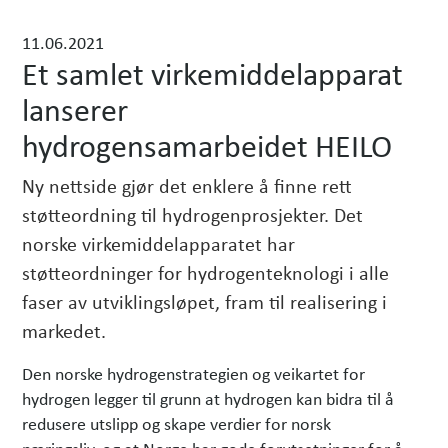
h
11.06.2021
e
Et samlet virkemiddelapparat
t
e
lanserer
r
hydrogensamarbeidet HEILO
Ny nettside gjør det enklere å finne rett
støtteordning til hydrogenprosjekter. Det
norske virkemiddelapparatet har
støtteordninger for hydrogenteknologi i alle
faser av utviklingsløpet, fram til realisering i
markedet.
Den norske hydrogenstrategien og veikartet for
hydrogen legger til grunn at hydrogen kan bidra til å
redusere utslipp og skape verdier for norsk
næringsliv, og at Norge har gode forutsetninger for å