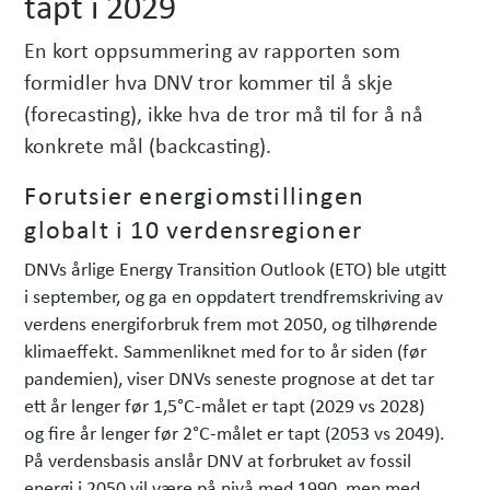
tapt i 2029
h
e
En kort oppsummering av rapporten som
t
formidler hva DNV tror kommer til å skje
e
(forecasting), ikke hva de tror må til for å nå
r
konkrete mål (backcasting).
Forutsier energiomstillingen
globalt i 10 verdensregioner
DNVs årlige Energy Transition Outlook (ETO) ble utgitt
i september, og ga en oppdatert trendfremskriving av
verdens energiforbruk frem mot 2050, og tilhørende
klimaeffekt. Sammenliknet med for to år siden (før
pandemien), viser DNVs seneste prognose at det tar
ett år lenger før 1,5°C-målet er tapt (2029 vs 2028)
og fire år lenger før 2°C-målet er tapt (2053 vs 2049).
På verdensbasis anslår DNV at forbruket av fossil
energi i 2050 vil være på nivå med 1990, men med