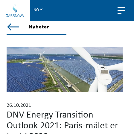
G
a
s
V
Nyheter
s
i
n
e
o
w
v
a
a
l
l
p
o
s
t
s
26.10.2021
i
DNV Energy Transition
n
Outlook 2021: Paris-målet er
n
y