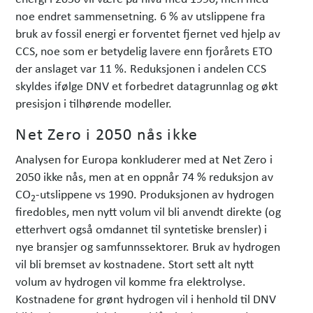
noe endret sammensetning. 6 % av utslippene fra
bruk av fossil energi er forventet fjernet ved hjelp av
CCS, noe som er betydelig lavere enn fjorårets ETO
der anslaget var 11 %. Reduksjonen i andelen CCS
skyldes ifølge DNV et forbedret datagrunnlag og økt
presisjon i tilhørende modeller.
Net Zero i 2050 nås ikke
Analysen for Europa konkluderer med at Net Zero i
2050 ikke nås, men at en oppnår 74 % reduksjon av
CO
-utslippene vs 1990. Produksjonen av hydrogen
2
firedobles, men nytt volum vil bli anvendt direkte (og
etterhvert også omdannet til syntetiske brensler) i
nye bransjer og samfunnssektorer. Bruk av hydrogen
vil bli bremset av kostnadene. Stort sett alt nytt
volum av hydrogen vil komme fra elektro­lyse.
Kostnadene for grønt hydrogen vil i henhold til DNV