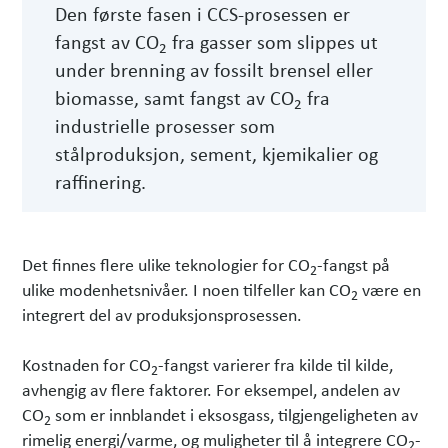
Den første fasen i CCS-prosessen er
fangst av CO
fra gasser som slippes ut
2
under brenning av fossilt brensel eller
biomasse, samt fangst av CO
fra
2
industrielle prosesser som
stålproduksjon, sement, kjemikalier og
raffinering.
Det finnes flere ulike teknologier for CO
-fangst på
2
ulike modenhetsnivåer. I noen tilfeller kan CO
være en
2
integrert del av produksjonsprosessen.
Kostnaden for CO
-fangst varierer fra kilde til kilde,
2
avhengig av flere faktorer. For eksempel, andelen av
CO
som er innblandet i eksosgass, tilgjengeligheten av
2
rimelig energi/varme, og muligheter til å integrere CO
-
2