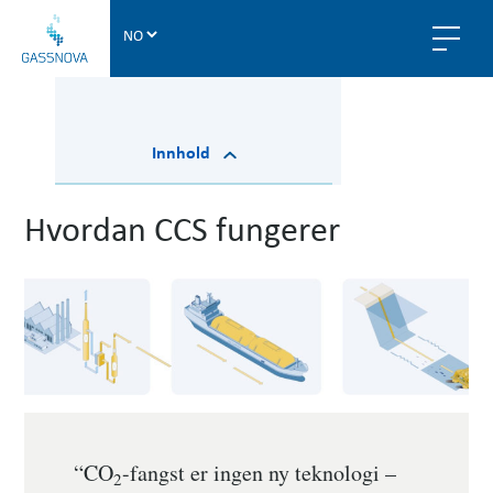
G
a
s
s
n
Innhold
o
v
a
Hvordan CCS fungerer
“CO
-fangst er ingen ny teknologi –
2