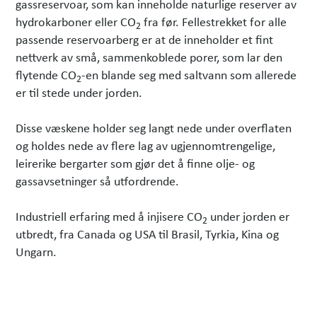
gassreservoar, som kan inneholde naturlige reserver av
hydrokarboner eller CO
fra før. Fellestrekket for alle
2
passende reservoarberg er at de inneholder et fint
nettverk av små, sammenkoblede porer, som lar den
flytende CO
-en blande seg med saltvann som allerede
2
er til stede under jorden.
Disse væskene holder seg langt nede under overflaten
og holdes nede av flere lag av ugjennomtrengelige,
leirerike bergarter som gjør det å finne olje- og
gassavsetninger så utfordrende.
Industriell erfaring med å injisere CO
under jorden er
2
utbredt, fra Canada og USA til Brasil, Tyrkia, Kina og
Ungarn.