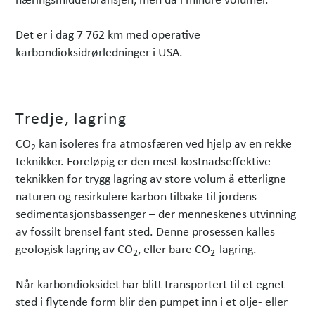
Det er i dag 7 762 km med operative
karbondioksidrørledninger i USA.
Tredje, lagring
CO
kan isoleres fra atmosfæren ved hjelp av en rekke
2
teknikker. Foreløpig er den mest kostnadseffektive
teknikken for trygg lagring av store volum å etterligne
naturen og resirkulere karbon tilbake til jordens
sedimentasjonsbassenger – der menneskenes utvinning
av fossilt brensel fant sted. Denne prosessen kalles
geologisk lagring av CO
, eller bare CO
-lagring.
2
2
Når karbondioksidet har blitt transportert til et egnet
sted i flytende form blir den pumpet inn i et olje- eller